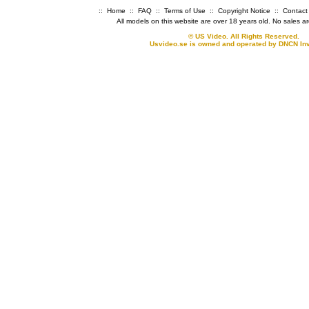
::
Home
::
FAQ
::
Terms of Use
::
Copyright Notice
::
Contact
All models on this website are over 18 years old. No sales a
© US Video. All Rights Reserved.
Usvideo.se is owned and operated by DNCN In