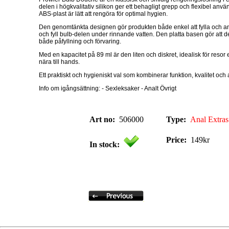
delen i högkvalitativ silikon ger ett behagligt grepp och flexibel anv
ABS-plast är lätt att rengöra för optimal hygien.
Den genomtänkta designen gör produkten både enkel att fylla och a
och fyll bulb-delen under rinnande vatten. Den platta basen gör att den
både påfyllning och förvaring.
Med en kapacitet på 89 ml är den liten och diskret, idealisk för resor 
nära till hands.
Ett praktiskt och hygieniskt val som kombinerar funktion, kvalitet oc
Info om igångsättning: - Sexleksaker - Analt Övrigt
Art no:
506000
Type:
Anal Extras
Price:
149kr
In stock: