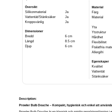
Översikt
Material
Silikonmaterial
Ja
Färg
Vattentät/Stänksäker
Ja
Material
Kroppsvänlig
Ja
Yta
Dimensioner
Ytstruktur
Bredd
6 cm
Hårdhet
Längd
8.5 cm
Flexibilitet
Djup
6 cm
Ftalatfria mate
Allergifri
Egenskaper
Kvalitet
Vattentät
Stänksäker
Description:
Prowler Bulb Douche – Kompakt, hygienisk och enkel att använd
Prowler Bulb Douche är en klassisk och smidig rengöringslösning i 