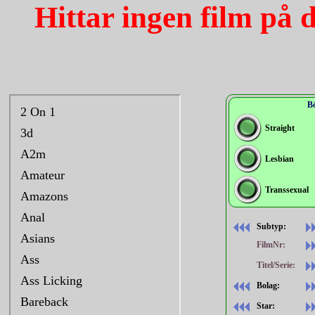
Hittar ingen film på 
Bö
Straight
Lesbian
Transsexual
Subtyp:
FilmNr:
Titel/Serie:
Bolag:
Star: