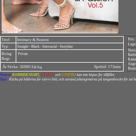
Pris:
Titel:
Intimacy & Passion
Lager
Typ:
-
-
-
Straight
Black
Interracial
Storyline
Stars
Bolag:
Private
Barbi
Regi:
Kama
Angel
År-Vecka:
Speltid: 173min
202605
Bonn
Notera!
KOMMER SNART
,
UTSÅLD
och
UTHYRD
kan inte köpas för tillfället.
Tips!
Klicka på bilderna för större bild, och använd piltangenterna på tangentbordet för att 