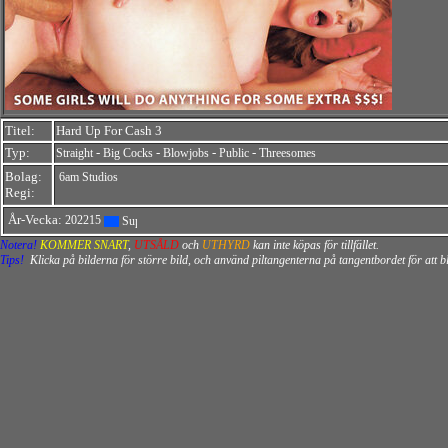
Titel:
Hard Up For Cash 3
Typ:
-
-
-
-
Straight
Big Cocks
Blowjobs
Public
Threesomes
Bolag:
6am Studios
Regi:
År-Vecka:
202215
Notera!
KOMMER SNART
,
UTSÅLD
och
UTHYRD
kan inte köpas för tillfället.
Tips!
Klicka på bilderna för större bild, och använd piltangenterna på tangentbordet för att 