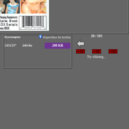
20 / 103
Hyrexemplar
Köpevillkor för hyrfilm
340430*
245 Kr
208 KR
Ny sökning...