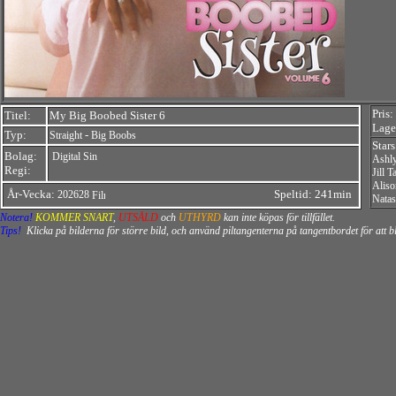
Pris:
Titel:
My Big Boobed Sister 6
Lager
Typ:
-
Straight
Big Boobs
Stars
Bolag:
Digital Sin
Ashl
Regi:
Jill T
Aliso
År-Vecka:
Speltid: 241min
202628
Nata
Notera!
KOMMER SNART
,
UTSÅLD
och
UTHYRD
kan inte köpas för tillfället.
Tips!
Klicka på bilderna för större bild, och använd piltangenterna på tangentbordet för att 