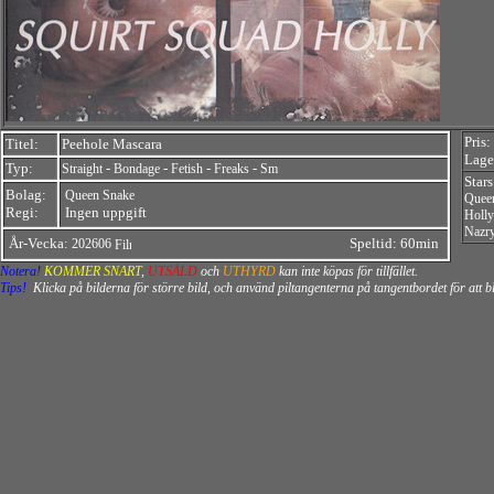
Pris:
Titel:
Peehole Mascara
Lager
Typ:
-
-
-
-
Straight
Bondage
Fetish
Freaks
Sm
Stars
Bolag:
Queen Snake
Quee
Regi:
Ingen uppgift
Holly
Nazr
År-Vecka:
Speltid: 60min
202606
Notera!
KOMMER SNART
,
UTSÅLD
och
UTHYRD
kan inte köpas för tillfället.
Tips!
Klicka på bilderna för större bild, och använd piltangenterna på tangentbordet för att 