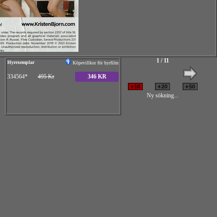
1 / 11
Hyrexemplar
Köpevillkor för hyrfilm
334564*
495 Kr
346 KR
Ny sökning...