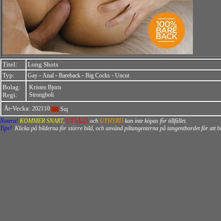
Titel:
Long Shots
Typ:
-
-
-
-
Gay
Anal
Bareback
Big Cocks
Uncut
Bolag:
Kristen Bjorn
Regi:
Strongboli
År-Vecka:
202110
Notera!
KOMMER SNART
,
UTSÅLD
och
UTHYRD
kan inte köpas för tillfället.
Tips!
Klicka på bilderna för större bild, och använd piltangenterna på tangentbordet för att 