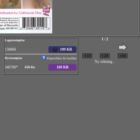
1 / 2
Lagerexemplar
136866
199 KR
Hyrexemplar
Köpevillkor för hyrfilm
Ny sökning...
346700*
199 Kr
169 KR