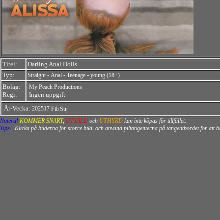
Titel:
Darling Anal Dolls
Typ:
-
-
-
Straight
Anal
Teenage
young (18+)
Bolag:
My Peach Productions
Regi:
Ingen uppgift
År-Vecka:
202517
Notera!
KOMMER SNART
,
UTSÅLD
och
UTHYRD
kan inte köpas för tillfället.
Tips!
Klicka på bilderna för större bild, och använd piltangenterna på tangentbordet för att 