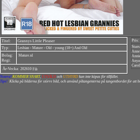
Pris:
Titel:
Grannys Little Pleaser
Star
Typ:
-
-
-
Lesbian
Mature
Old
young (18+) And Old
Anne
Bolag:
Mature.nl
Anni
Regi:
Anya
Carol
År-Vecka:
202610
Notera!
KOMMER SNART
,
UTSÅLD
och
UTHYRD
kan inte köpas för tillfället.
Tips!
Klicka på bilderna för större bild, och använd piltangenterna på tangentbordet för att 