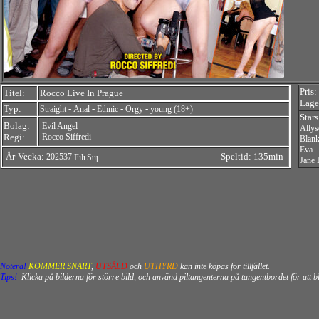
Pris:
Titel:
Rocco Live In Prague
Lager
Typ:
-
-
-
-
Straight
Anal
Ethnic
Orgy
young (18+)
Star
Bolag:
Evil Angel
Ally
Regi:
Rocco Siffredi
Blan
Eva
År-Vecka:
Speltid: 135min
202537
Jane 
Notera!
KOMMER SNART
,
UTSÅLD
och
UTHYRD
kan inte köpas för tillfället.
Tips!
Klicka på bilderna för större bild, och använd piltangenterna på tangentbordet för att 