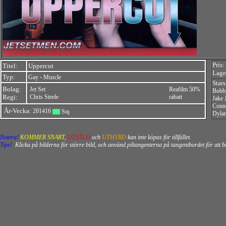
Pris:
Titel:
Uppercut
Lager
Typ:
-
Gay
Muscle
Star
Bolag:
Jet Set
Reafilm 50%
Bobb
Regi:
Chris Steele
rabatt
Jake
Conn
År-Vecka:
201416
Dyla
Notera!
KOMMER SNART
,
UTSÅLD
och
UTHYRD
kan inte köpas för tillfället.
Tips!
Klicka på bilderna för större bild, och använd piltangenterna på tangentbordet för att 