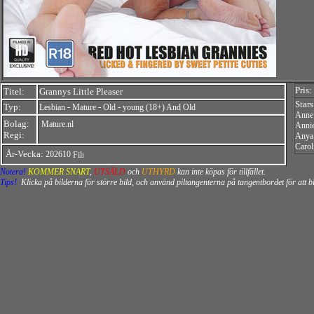
Pris:
Titel:
Grannys Little Pleaser
Star
Typ:
-
-
-
Lesbian
Mature
Old
young (18+) And Old
Anne
Bolag:
Mature.nl
Anni
Regi:
Anya
Carol
År-Vecka:
202610
Notera!
KOMMER SNART
,
UTSÅLD
och
UTHYRD
kan inte köpas för tillfället.
Tips!
Klicka på bilderna för större bild, och använd piltangenterna på tangentbordet för att 