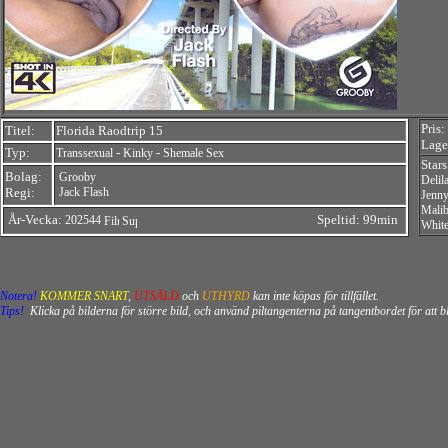
Pris:
Titel:
Florida Raodtrip 15
Lager
Typ:
-
-
Transsexual
Kinky
Shemale Sex
Star
Bolag:
Grooby
Delil
Regi:
Jack Flash
Jenny
Malib
År-Vecka:
Speltid: 99min
202544
White
Notera!
KOMMER SNART
,
UTSÅLD
och
UTHYRD
kan inte köpas för tillfället.
Tips!
Klicka på bilderna för större bild, och använd piltangenterna på tangentbordet för att 