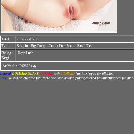
Titel:
Creamed V11
Typ:
-
-
-
-
Straight
Big Cocks
Cream Pie
Petite
Small Tits
Bolag:
Deep Lush
Regi:
År-Vecka:
202622
Notera!
KOMMER SNART
,
UTSÅLD
och
UTHYRD
kan inte köpas för tillfället.
Tips!
Klicka på bilderna för större bild, och använd piltangenterna på tangentbordet för att 