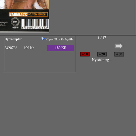
1 / 17
Hyrexemplar
Köpevillkor för hyrfilm
342073*
199 Kr
169 KR
Ny sökning...