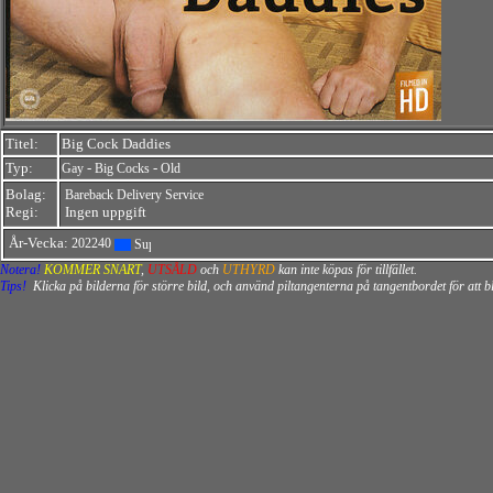
Titel:
Big Cock Daddies
Typ:
-
-
Gay
Big Cocks
Old
Bolag:
Bareback Delivery Service
Regi:
Ingen uppgift
År-Vecka:
202240
Notera!
KOMMER SNART
,
UTSÅLD
och
UTHYRD
kan inte köpas för tillfället.
Tips!
Klicka på bilderna för större bild, och använd piltangenterna på tangentbordet för att 