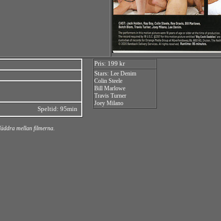
Pris: 199 kr
Stars:
Lee Denim
Colin Steele
Bill Marlowe
Travis Turner
Joey Milano
Speltid: 95min
bläddra mellan filmerna.