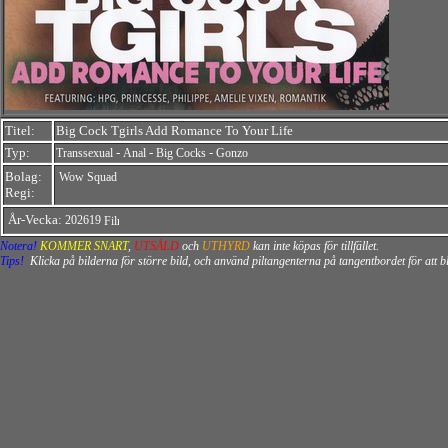
Titel:
Big Cock Tgirls Add Romance To Your Life
Typ:
-
-
-
Transsexual
Anal
Big Cocks
Gonzo
Bolag:
Wow Squad
Regi:
År-Vecka:
202619
Notera!
KOMMER SNART
,
UTSÅLD
och
UTHYRD
kan inte köpas för tillfället.
Tips!
Klicka på bilderna för större bild, och använd piltangenterna på tangentbordet för att 