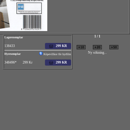
1 / 1
Lagerexemplar
138433
299 KR
Ny sökning...
Hyrexemplar
Köpevillkor för hyrfilm
348496* 299 Kr
299 KR