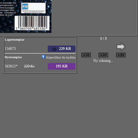
1 / 3
Lagerexemplar
134073
229 KR
Hyrexemplar
Köpevillkor för hyrfilm
Ny sökning...
343612*
229 Kr
195 KR