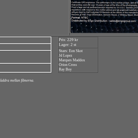
Pris: 229 kr
Lager: 2 st
Stars:
Eon Skot
Jd Lopez
Marques Maddox
Orion Cross
Ray Boy
bläddra mellan filmerna.