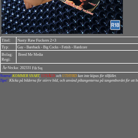
Titel:
Nasty Raw Fuckers 2+3
Typ:
-
-
-
-
Gay
Bareback
Big Cocks
Fetish
Hardcore
Bolag:
Breed Me Media
Regi:
År-Vecka:
202331
Notera!
KOMMER SNART
,
UTSÅLD
och
UTHYRD
kan inte köpas för tillfället.
Tips!
Klicka på bilderna för större bild, och använd piltangenterna på tangentbordet för att 