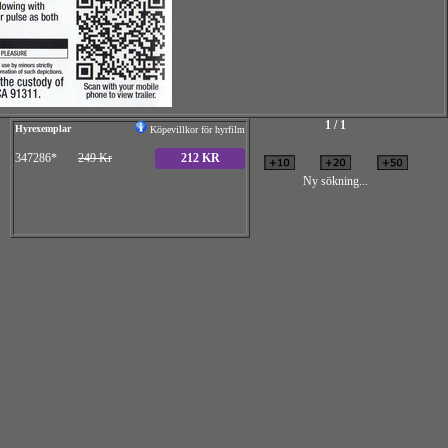
1 / 1
Hyrexemplar
Köpevillkor för hyrfilm
347286*
249 Kr
212 KR
Ny sökning...