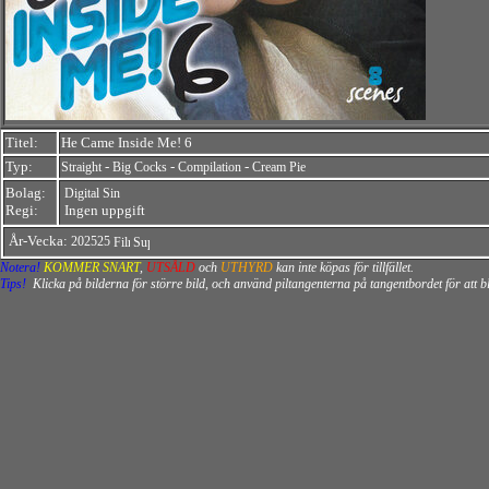
Titel:
He Came Inside Me! 6
Typ:
-
-
-
Straight
Big Cocks
Compilation
Cream Pie
Bolag:
Digital Sin
Regi:
Ingen uppgift
År-Vecka:
202525
Notera!
KOMMER SNART
,
UTSÅLD
och
UTHYRD
kan inte köpas för tillfället.
Tips!
Klicka på bilderna för större bild, och använd piltangenterna på tangentbordet för att 