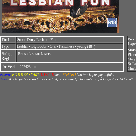
Pris:
Titel:
Some Dirty Lesbian Fun
Lager
Typ:
-
-
-
-
Lesbian
Big Boobs
Oral
Pantyhose
young (18+)
Star
Bolag:
British Lesbian Lovers
Phoen
Regi:
Mary
Stell
År-Vecka:
202623
Mia S
Notera!
KOMMER SNART
,
UTSÅLD
och
UTHYRD
kan inte köpas för tillfället.
Tips!
Klicka på bilderna för större bild, och använd piltangenterna på tangentbordet för att 