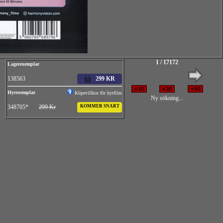
1 / 17172
Lagerexemplar
138563
299 KR
Hyrexemplar
Köpevillkor för hyrfilm
Ny sökning...
348705*
299 Kr
KOMMER SNART