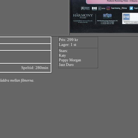
Pris: 299 kr
Lager: 1 st
Stars:
Katy
Poppy Morgan
Jazz Duro
Speltid: 280min
bläddra mellan filmerna.