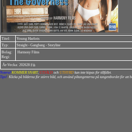
Titel:
Young Harlots
Typ:
-
-
Straight
Gangbang
Storyline
Bolag:
Harmony Films
Regi:
År-Vecka:
202628
Notera!
KOMMER SNART
,
UTSÅLD
och
UTHYRD
kan inte köpas för tillfället.
Tips!
Klicka på bilderna för större bild, och använd piltangenterna på tangentbordet för att 