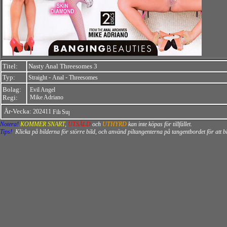
Titel:
Nasty Anal Threesomes 3
Typ:
-
-
Straight
Anal
Threesomes
Bolag:
Evil Angel
Regi:
Mike Adriano
År-Vecka:
202411
Notera!
KOMMER SNART
,
UTSÅLD
och
UTHYRD
kan inte köpas för tillfället.
Tips!
Klicka på bilderna för större bild, och använd piltangenterna på tangentbordet för att 