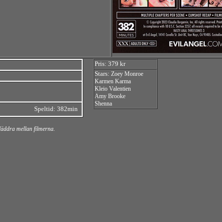
Pris: 379 kr
Stars:
Zoey Monroe
Karmen Karma
Kleio Valentien
Amy Brooke
Shenna
Speltid: 382min
bläddra mellan filmerna.