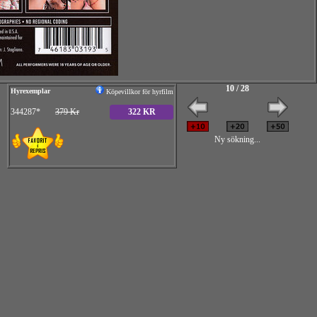
10 / 28
Hyrexemplar
Köpevillkor för hyrfilm
344287*
379 Kr
322 KR
Ny sökning...