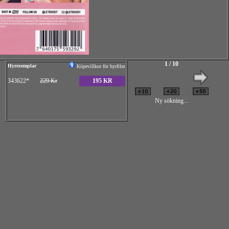
1 / 10
Hyrexemplar
Köpevillkor för hyrfilm
343622*
229 Kr
195 KR
Ny sökning...