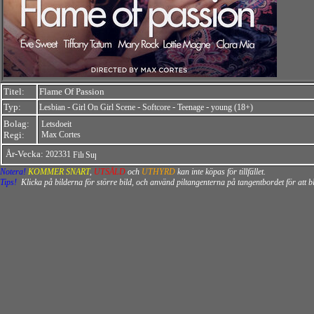
Titel:
Flame Of Passion
Typ:
-
-
-
-
Lesbian
Girl On Girl Scene
Softcore
Teenage
young (18+)
Bolag:
Letsdoeit
Regi:
Max Cortes
År-Vecka:
202331
Notera!
KOMMER SNART
,
UTSÅLD
och
UTHYRD
kan inte köpas för tillfället.
Tips!
Klicka på bilderna för större bild, och använd piltangenterna på tangentbordet för att 