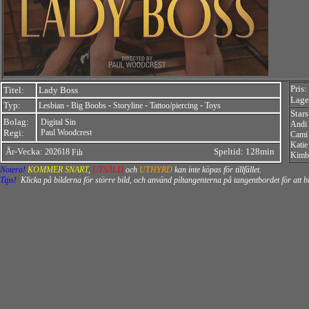
Pris:
Titel:
Lady Boss
Lager
Typ:
-
-
-
-
Lesbian
Big Boobs
Storyline
Tattoo/piercing
Toys
Star
Bolag:
Digital Sin
Andi
Regi:
Paul Woodcrest
Cami 
Katie
År-Vecka:
Speltid: 128min
202618
Kimbe
Notera!
KOMMER SNART
,
UTSÅLD
och
UTHYRD
kan inte köpas för tillfället.
Tips!
Klicka på bilderna för större bild, och använd piltangenterna på tangentbordet för att 